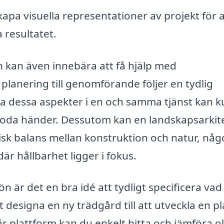
apa visuella representationer av projekt för a
a resultatet.
ön kan även innebära att få hjälp med
ån planering till genomförande följer en tydlig
lla dessa aspekter i en och samma tjänst kan 
i goda händer. Dessutom kan en landskapsarkit
nisk balans mellan konstruktion och natur, någ
där hållbarhet ligger i fokus.
n är det en bra idé att tydligt specificera vad
t designa en ny trädgård till att utveckla en pl
r plattform kan du enkelt hitta och jämföra ol