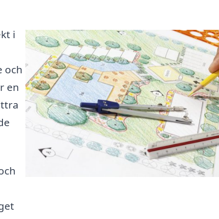
kt i
e och
r en
ättra
nde
 och
get