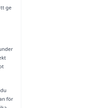
tt ge
kunder
ekt
ot
 du
an för
ika