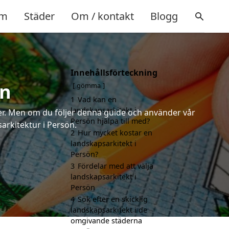
m
Städer
Om / kontakt
Blogg
Innehållsförteckning
ön
gömma
1
Vad kan en
landskapsarkitekt i
rter. Men om du följer denna guide och använder vår
Persön hjälpa till med?
sarkitektur i Persön.
2
Hur mycket kostar en
landskapsarkitekt i
Persön?
3
Fördelar med att välja
landskapsarkitekt i
Persön
4
Sök efter en skicklig
landskapsarkitekt i de
omgivande städerna