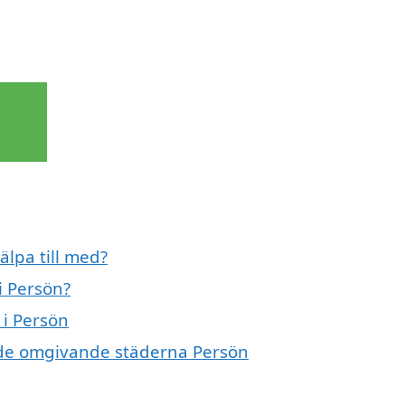
älpa till med?
i Persön?
 i Persön
 i de omgivande städerna Persön