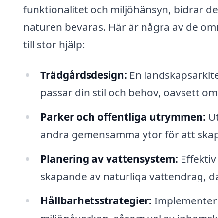
funktionalitet och miljöhänsyn, bidrar d
naturen bevaras. Här är några av de omr
till stor hjälp:
Trädgårdsdesign:
En landskapsarkitek
passar din stil och behov, oavsett om d
Parker och offentliga utrymmen:
Ut
andra gemensamma ytor för att skapa
Planering av vattensystem:
Effekti
skapande av naturliga vattendrag, 
Hållbarhetsstrategier:
Implementeri
miljöpåverkan, såsom val av inhemska