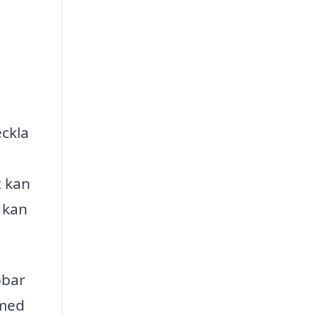
eckla
t kan
 kan
bbar
 med