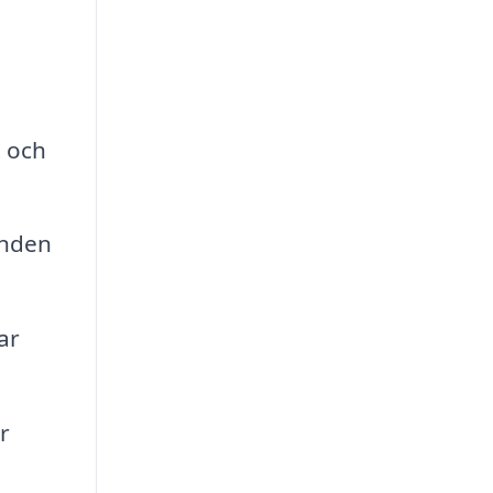
t och
anden
ar
r