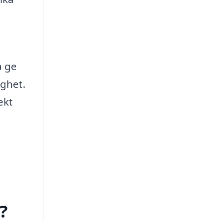
d
a ge
ighet.
ekt
?