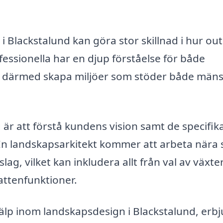
 Blackstalund kan göra stor skillnad i hur ou
essionella har en djup förståelse för både
an därmed skapa miljöer som stöder både mäns
 är att förstå kundens vision samt de specifik
En landskapsarkitekt kommer att arbeta nära 
lag, vilket kan inkludera allt från val av växte
vattenfunktioner.
älp inom landskapsdesign i Blackstalund, erb