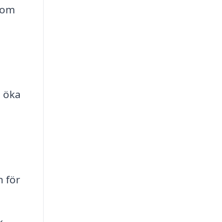
som
h öka
 för
k