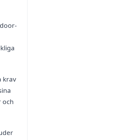
tdoor-
kliga
a krav
sina
r och
juder