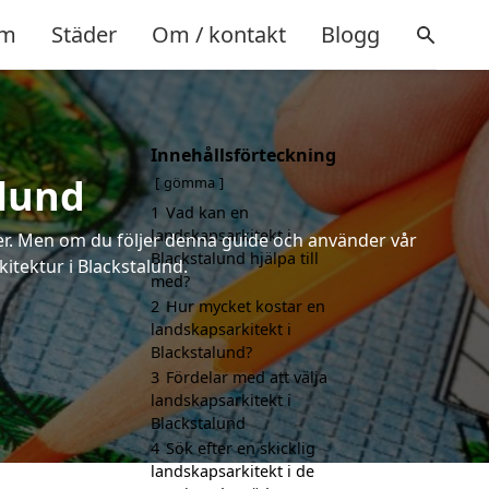
m
Städer
Om / kontakt
Blogg
Innehållsförteckning
alund
gömma
1
Vad kan en
landskapsarkitekt i
rter. Men om du följer denna guide och använder vår
Blackstalund hjälpa till
kitektur i Blackstalund.
med?
2
Hur mycket kostar en
landskapsarkitekt i
Blackstalund?
3
Fördelar med att välja
landskapsarkitekt i
Blackstalund
4
Sök efter en skicklig
landskapsarkitekt i de