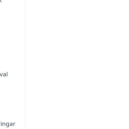
val
ringar