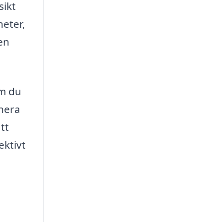
sikt
heter,
en
om du
anera
tt
ektivt