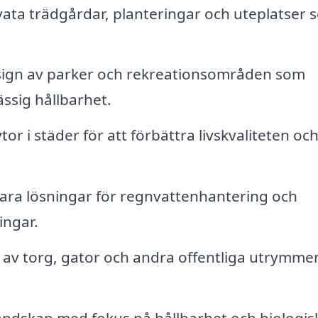
ata trädgårdar, planteringar och uteplatser 
sign av parker och rekreationsområden som
ässig hållbarhet.
or i städer för att förbättra livskvaliteten oc
ara lösningar för regnvattenhantering och
ingar.
av torg, gator och andra offentliga utrymmen
andskap med fokus på hållbarhet och biologis