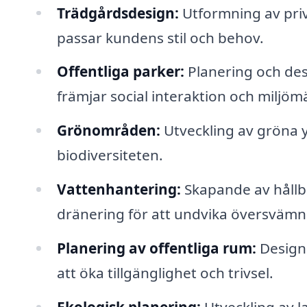
Trädgårdsdesign:
Utformning av priv
passar kundens stil och behov.
Offentliga parker:
Planering och de
främjar social interaktion och miljöm
Grönområden:
Utveckling av gröna yt
biodiversiteten.
Vattenhantering:
Skapande av hållb
dränering för att undvika översvämn
Planering av offentliga rum:
Design 
att öka tillgänglighet och trivsel.
Ekologisk planering:
Utveckling av l