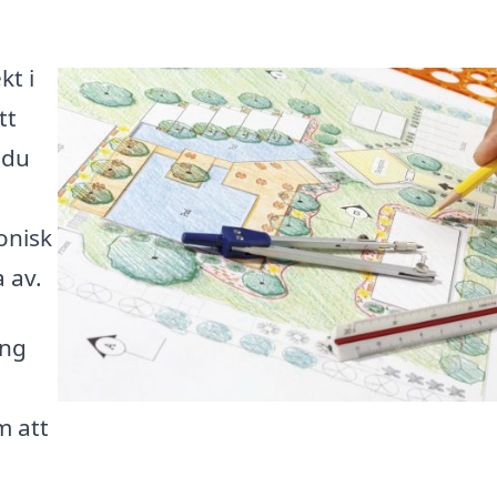
kt i
tt
 du
onisk
 av.
ing
m att