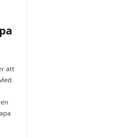
lpa
r att
 Med
 en
kapa