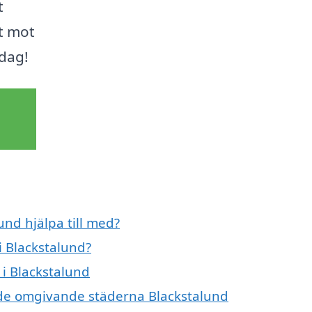
t
et mot
idag!
und hjälpa till med?
i Blackstalund?
 i Blackstalund
 i de omgivande städerna Blackstalund