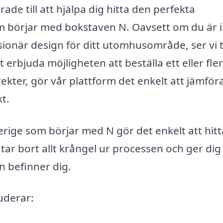
ade till att hjälpa dig hitta den perfekta
m börjar med bokstaven N. Oavsett om du är i
ionär design för ditt utomhusområde, ser vi ti
erbjuda möjligheten att beställa ett eller fle
tekter, gör vår plattform det enkelt att jämför
kt.
erige som börjar med N gör det enkelt att hitt
i tar bort allt krångel ur processen och ger dig
n befinner dig.
uderar: