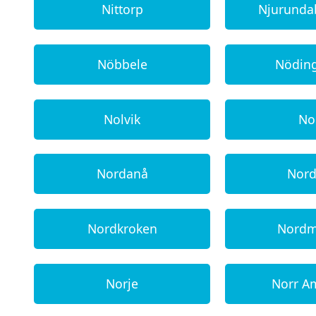
Nittorp
Njurund
Nöbbele
Nödin
Nolvik
No
Nordanå
Nor
Nordkroken
Nordm
Norje
Norr A