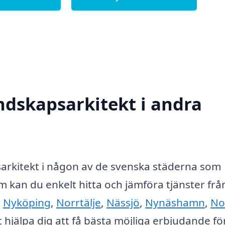
andskapsarkitekt i andra
sarkitekt i någon av de svenska städerna som
 kan du enkelt hitta och jämföra tjänster frå
,
Nyköping
,
Norrtälje
,
Nässjö
,
Nynäshamn
,
No
tt hjälpa dig att få bästa möjliga erbjudande fö