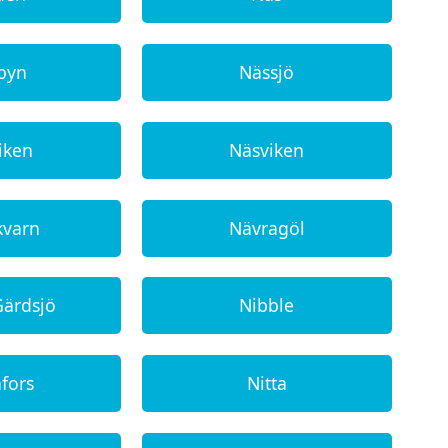
byn
Nässjö
iken
Näsviken
kvarn
Nävragöl
Gärdsjö
Nibble
afors
Nitta