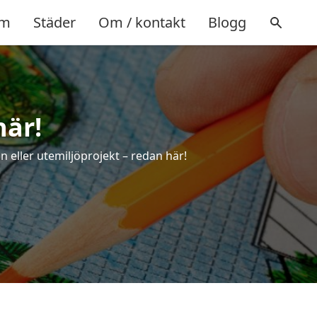
m
Städer
Om / kontakt
Blogg
här!
n eller utemiljöprojekt – redan här!