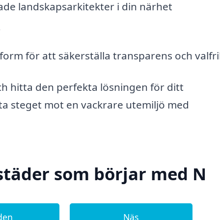
erade landskapsarkitekter i din närhet
r
orm för att säkerställa transparens och valfr
 hitta den perfekta lösningen för ditt
sta steget mot en vackrare utemiljö med
 städer som börjar med N
den
Näs