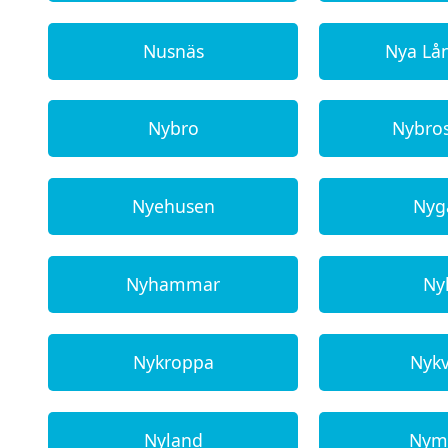
Nusnäs
Nya Lå
Nybro
Nybro
Nyehusen
Nyg
Nyhammar
Nyk
Nykroppa
Nyk
Nyland
Nym