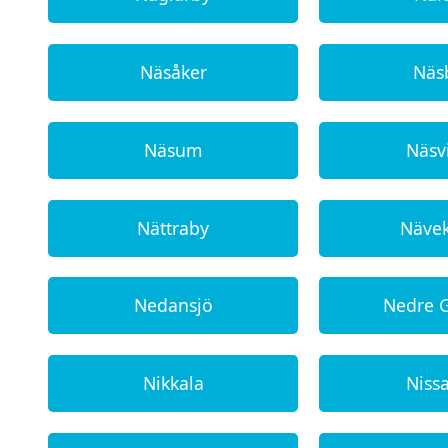
Näsåker
Näs
Näsum
Näsv
Nättraby
Näve
Nedansjö
Nedre 
Nikkala
Niss