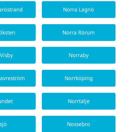
aröstrand
Norra Lagnö
Riksten
Norra Rörum
 Visby
Norraby
lavreström
Norrköping
undet
Norrtälje
sjö
Nossebro