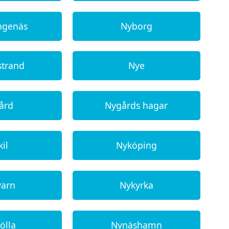
ngenäs
Nyborg
strand
Nye
ård
Nygårds hagar
il
Nyköping
varn
Nykyrka
ölla
Nynäshamn