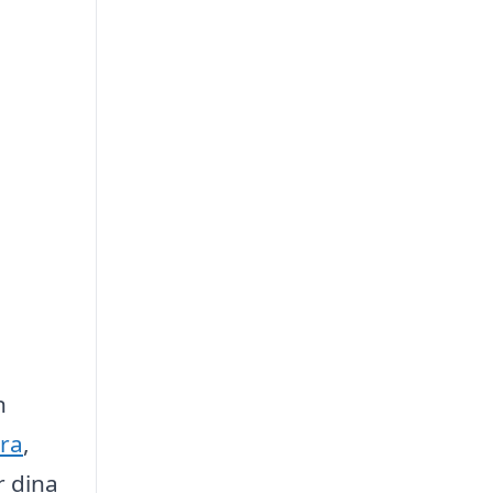
n
ra
,
r dina