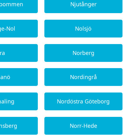
abommen
Njutånger
ge-Nol
Nolsjö
ra
Norberg
danö
Nordingrå
aling
Nordöstra Göteborg
msberg
Norr-Hede